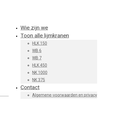
Wie zijn we
Toon alle lijmkranen
HLK 150
WB 6
WB 7
HLK 450
NK 1000
NK 375
Contact
Algemene-voorwaarden en privacy