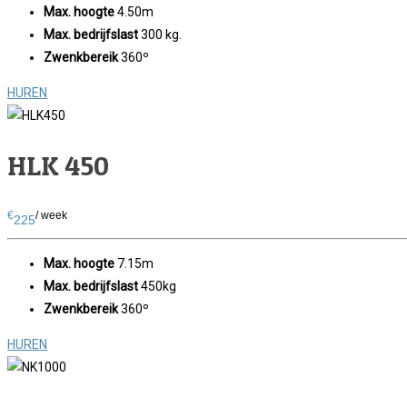
Max. hoogte
4.50m
Max. bedrijfslast
300 kg.
Zwenkbereik
360º
HUREN
HLK 450
€
/ week
225
Max. hoogte
7.15m
Max. bedrijfslast
450kg
Zwenkbereik
360º
HUREN