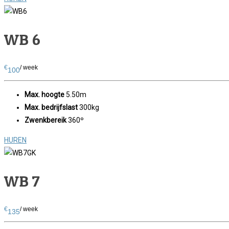
WB 6
€
/ week
100
Max. hoogte
5.50m
Max. bedrijfslast
300kg
Zwenkbereik
360º
HUREN
WB 7
€
/ week
135