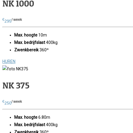
NK 1000
€
/ week
295
Max. hoogte
10m
Max. bedrijfslast
400kg
Zwenkbereik
360º
HUREN
NK 375
€
/ week
250
Max. hoogte
6.80m
Max. bedrijfslast
400kg
Zwenkbereik
360º