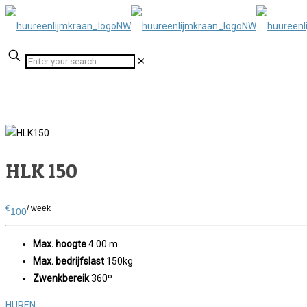
✕
HLK 150
€
/ week
100
Max. hoogte
4.00 m
Max. bedrijfslast
150kg
Zwenkbereik
360º
HUREN